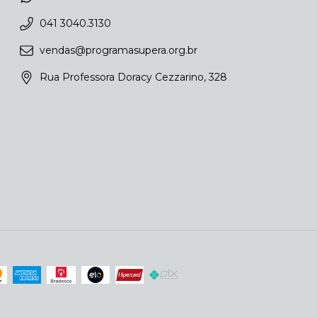
041 3040.3130
vendas@programasupera.org.br
Rua Professora Doracy Cezzarino, 328