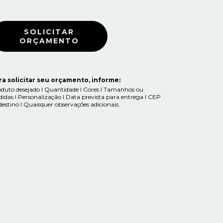
ra solicitar seu orçamento, informe:
duto desejado I Quantidade I Cores I Tamanhos ou
idas I Personalização I Data prevista para entrega I CEP
destino I Quaisquer observações adicionais.