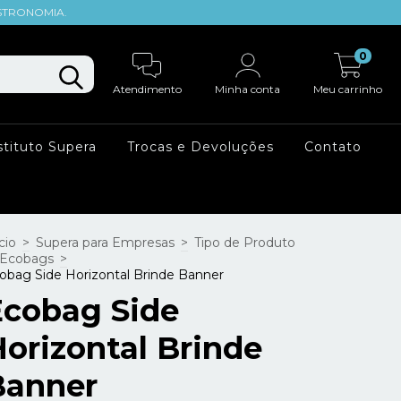
STRONOMIA.
0
Atendimento
Minha conta
Meu carrinho
tituto Supera
Trocas e Devoluções
Contato
cio
>
Supera para Empresas
>
Tipo de Produto
Ecobags
>
obag Side Horizontal Brinde Banner
Ecobag Side
orizontal Brinde
Banner