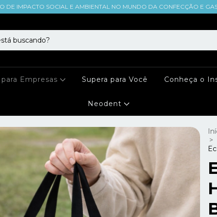
O DE IMPACTO SOCIAL E AMBIENTAL NO MUNDO DA CONFECÇÃO E GA
 para Empresas
Supera para Você
Conheça o Ins
Neodent
Iní
>
Ec
H