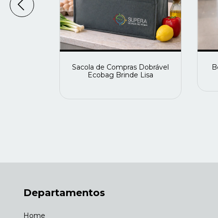
al Brinde
Sacola de Compras Dobrável
B
Ecobag Brinde Lisa
Departamentos
Home