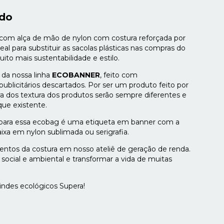
ado
 com alça de mão de nylon com costura reforçada por
eal para substituir as sacolas plásticas nas compras do
to mais sustentabilidade e estilo.
da nossa linha
ECOBANNER
, feito com
blicitários descartados. Por ser um produto feito por
ra dos textura dos produtos serão sempre diferentes e
que existente.
 para essa ecobag é uma etiqueta em banner com a
xa em nylon sublimada ou serigrafia.
lentos da costura em nosso ateliê de geração de renda.
ocial e ambiental e transformar a vida de muitas
indes ecológicos Supera!